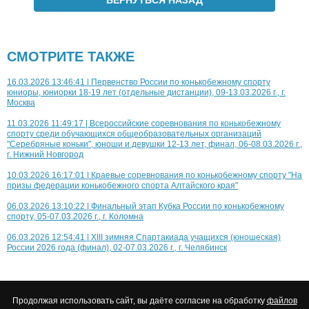
ВЕРНУТЬСЯ НАЗАД
СМОТРИТЕ ТАКЖЕ
16.03.2026 13:46:41 | Первенство России по конькобежному спорту
юниоры, юниорки 18-19 лет (отдельные дистанции), 09-13.03.2026 г., г.
Москва
11.03.2026 11:49:17 | Всероссийские соревнования по конькобежному
спорту среди обучающихся общеобразовательных организаций
"Серебряные коньки", юноши и девушки 12-13 лет, финал, 06-08.03.2026 г.,
г. Нижний Новгород
10.03.2026 16:17:01 | Краевые соревнования по конькобежному спорту "На
призы федерации конькобежного спорта Алтайского края"
06.03.2026 13:10:22 | Финальный этап Кубка России по конькобежному
спорту, 05-07.03.2026 г., г. Коломна
06.03.2026 12:54:41 | XIII зимняя Спартакиада учащихся (юношеская)
России 2026 года (финал), 02-07.03.2026 г., г. Челябинск
Продолжая использовать сайт, вы даёте согласие на обработку
файлов