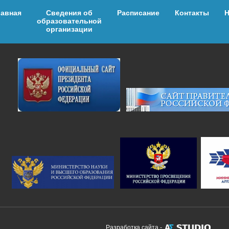
лавная
Cведения об
Расписание
Контакты
Н
образовательной
организации
Разработка сайта -